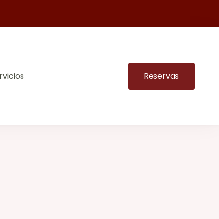
rvicios
Reservas
para hacer tu estancia inolvidable