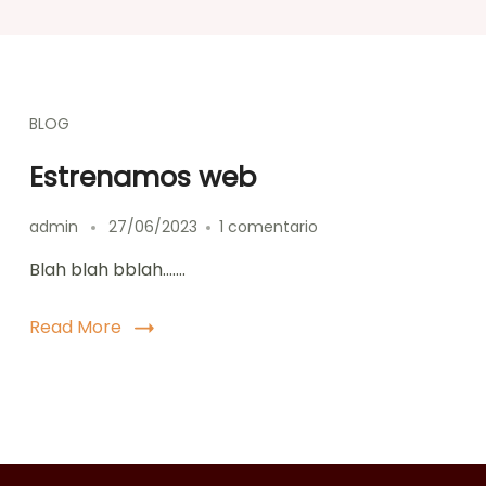
BLOG
Estrenamos web
en
admin
27/06/2023
1 comentario
Estrenamos
Blah blah bblah…….
web
Read More