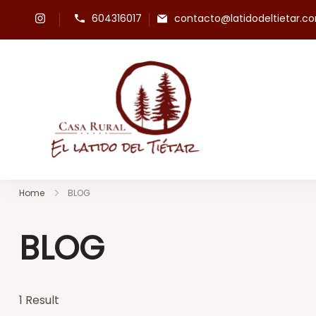
Skip
604316017
contacto@latidodeltietar.c
to
content
Casa rural El L
Situada en pleno 
Home
BLOG
BLOG
1 Result